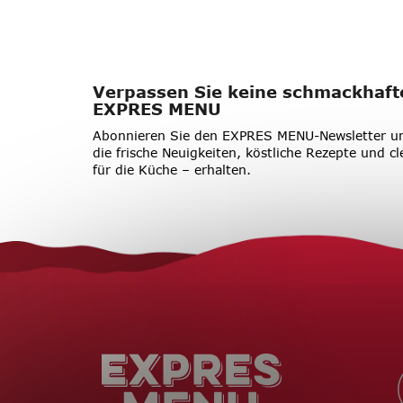
Verpassen Sie keine schmackhaft
EXPRES MENU
Abonnieren Sie den EXPRES MENU-Newsletter un
die frische Neuigkeiten, köstliche Rezepte und cl
für die Küche – erhalten.
F
u
ß
z
e
i