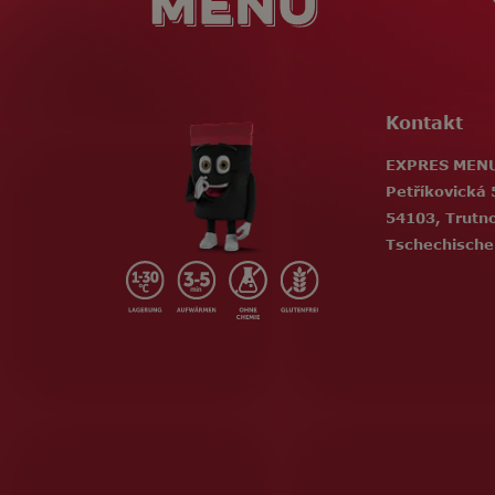
l
e
Kontakt
EXPRES MENU,
Petříkovická 
54103, Trutn
Tschechische