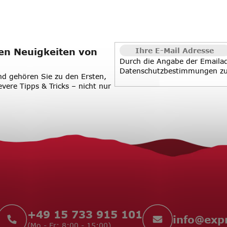
en Neuigkeiten von
Durch die Angabe der Emaila
Datenschutzbestimmungen
z
d gehören Sie zu den Ersten,
evere Tipps & Tricks – nicht nur
+49 15 733 915 101
info
@
exp
(Mo - Fr: 8:00 - 15:00)