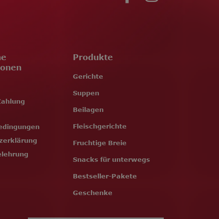
ne
Produkte
ionen
Gerichte
Suppen
Zahlung
Beilagen
Fleischgerichte
edingungen
zerklärung
Fruchtige Breie
elehrung
Snacks für unterwegs
Bestseller-Pakete
Geschenke