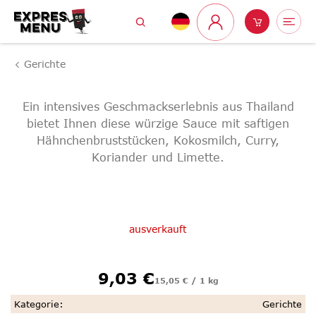
Zum
Suchen
Warenk
Me
Inhalt
Login
springen
Gerichte
Ein intensives Geschmackserlebnis aus Thailand
bietet Ihnen diese würzige Sauce mit saftigen
Hähnchenbruststücken, Kokosmilch, Curry,
Koriander und Limette.
ausverkauft
Verkaufspreis:
9,03 €
15,05 € / 1 kg
Kategorie
:
Gerichte