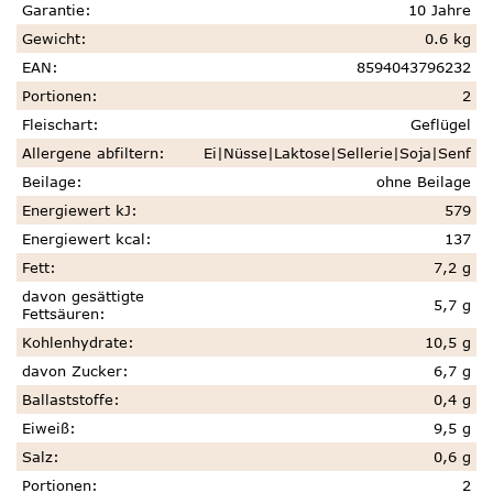
Garantie
:
10 Jahre
Gewicht
:
0.6 kg
EAN
:
8594043796232
Portionen
:
2
Fleischart
:
Geflügel
Allergene abfiltern
:
Ei|Nüsse|Laktose|Sellerie|Soja|Senf
Beilage
:
ohne Beilage
Energiewert kJ
:
579
Energiewert kcal
:
137
Fett
:
7,2 g
davon gesättigte
5,7 g
Fettsäuren
:
Kohlenhydrate
:
10,5 g
davon Zucker
:
6,7 g
Ballaststoffe
:
0,4 g
Eiweiß
:
9,5 g
Salz
:
0,6 g
Portionen
:
2