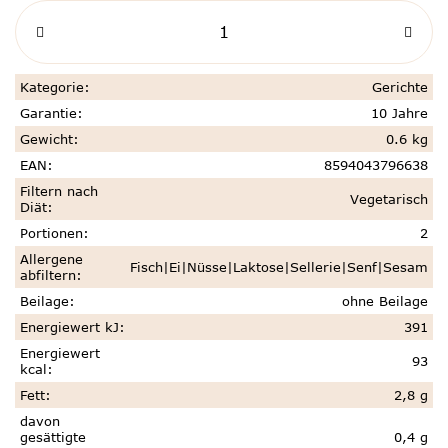
Kategorie
:
Gerichte
Garantie
:
10 Jahre
Gewicht
:
0.6 kg
EAN
:
8594043796638
Filtern nach
Vegetarisch
Diät
:
Portionen
:
2
Allergene
Fisch|Ei|Nüsse|Laktose|Sellerie|Senf|Sesam
abfiltern
:
Beilage
:
ohne Beilage
Energiewert kJ
:
391
Energiewert
93
kcal
:
Fett
:
2,8 g
davon
gesättigte
0,4 g