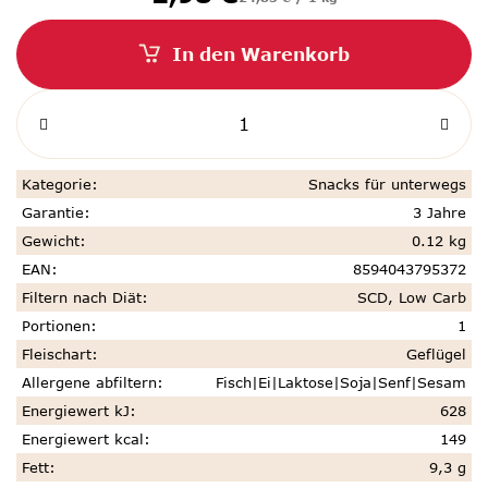
In den Warenkorb
Kategorie
:
Snacks für unterwegs
Garantie
:
3 Jahre
Gewicht
:
0.12 kg
EAN
:
8594043795372
Filtern nach Diät
:
SCD, Low Carb
Portionen
:
1
Fleischart
:
Geflügel
Allergene abfiltern
:
Fisch|Ei|Laktose|Soja|Senf|Sesam
Energiewert kJ
:
628
Energiewert kcal
:
149
Fett
:
9,3 g