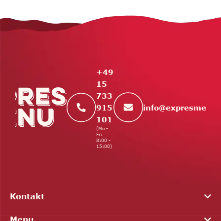
F
u
ß
z
e
+49
i
15
l
733
e
info
@
expresmenu.
915
101
(Mo -
Fr:
8:00 -
15:00)
Kontakt
Menu