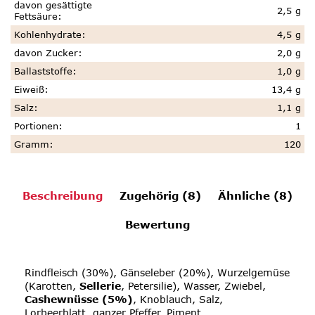
davon gesättigte
2,5 g
Fettsäure
:
Kohlenhydrate
:
4,5 g
davon Zucker
:
2,0 g
Ballaststoffe
:
1,0 g
Eiweiß
:
13,4 g
Salz
:
1,1 g
Portionen
:
1
Gramm
:
120
Beschreibung
Zugehörig (8)
Ähnliche (8)
Bewertung
Rindfleisch (30%), Gänseleber (20%), Wurzelgemüse
(Karotten,
Sellerie
, Petersilie), Wasser, Zwiebel,
Cashewnüsse
(5%)
, Knoblauch, Salz,
Lorbeerblatt, ganzer Pfeffer, Piment.