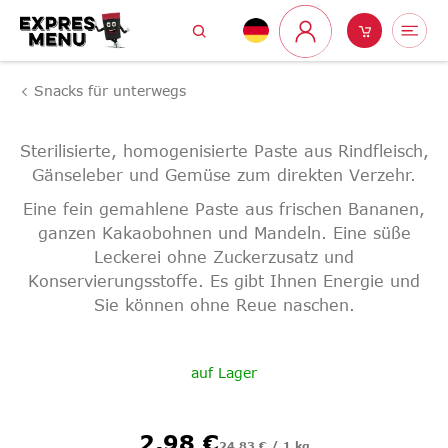
Zum
Suchen
Warenk
Me
Inhalt
Login
springen
Snacks für unterwegs
Sterilisierte, homogenisierte Paste aus Rindfleisch,
Gänseleber und Gemüse zum direkten Verzehr.
Eine fein gemahlene Paste aus frischen Bananen,
ganzen Kakaobohnen und Mandeln. Eine süße
Leckerei ohne Zuckerzusatz und
Konservierungsstoffe. Es gibt Ihnen Energie und
Sie können ohne Reue naschen.
auf Lager
Verkaufspreis:
2,98 €
24,83 € / 1 kg