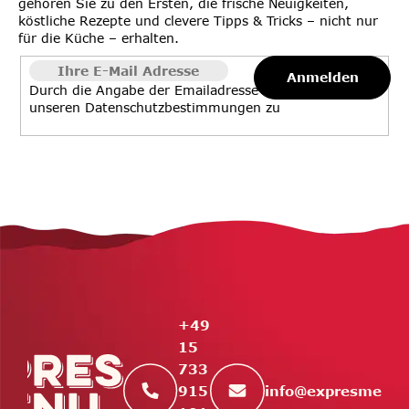
gehören Sie zu den Ersten, die frische Neuigkeiten,
köstliche Rezepte und clevere Tipps & Tricks – nicht nur
für die Küche – erhalten.
Anmelden
Durch die Angabe der Emailadresse stimmen Sie
unseren
Datenschutzbestimmungen
zu
F
u
ß
z
e
+49
i
15
l
733
e
info
@
expresmenu.
915