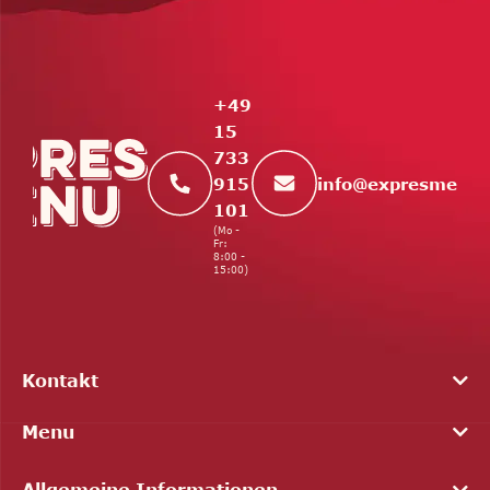
u
ß
z
e
+49
i
15
l
733
e
info
@
expresmenu.
915
101
(Mo -
Fr:
8:00 -
15:00)
Kontakt
Menu
Allgemeine Informationen