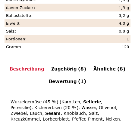
davon Zucker
:
1,9 g
Ballaststoffe
:
3,2 g
Eiweiß
:
4,0 g
Salz
:
0,8 g
Portionen
:
1
Gramm
:
120
Beschreibung
Zugehörig (8)
Ähnliche (8)
Bewertung (1)
Wurzelgemüse (45 %) (Karotten,
Sellerie
,
Petersilie), Kichererbsen (20 %), Wasser, Olivenöl,
Zwiebel, Lauch,
Sesam
, Knoblauch, Salz,
Kreuzkümmel, Lorbeerblatt, Pfeffer, Piment, Nelken.