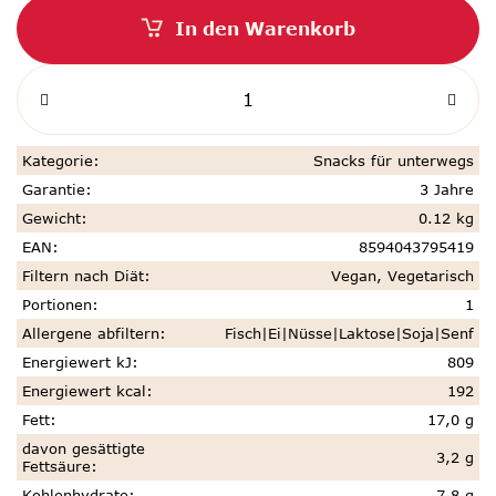
In den Warenkorb
Kategorie
:
Snacks für unterwegs
Garantie
:
3 Jahre
Gewicht
:
0.12 kg
EAN
:
8594043795419
Filtern nach Diät
:
Vegan, Vegetarisch
Portionen
:
1
Allergene abfiltern
:
Fisch|Ei|Nüsse|Laktose|Soja|Senf
Energiewert kJ
:
809
Energiewert kcal
:
192
Fett
:
17,0 g
davon gesättigte
3,2 g
Fettsäure
:
Kohlenhydrate
:
7,8 g