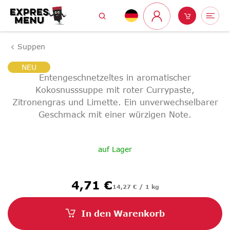
Zum
Suchen
Warenk
Me
Inhalt
Login
springen
Suppen
NEU
Entengeschnetzeltes in aromatischer
Kokosnusssuppe mit roter Currypaste,
Zitronengras und Limette. Ein unverwechselbarer
Geschmack mit einer würzigen Note.
auf Lager
Verkaufspreis:
4,71 €
14,27 € / 1 kg
In den Warenkorb