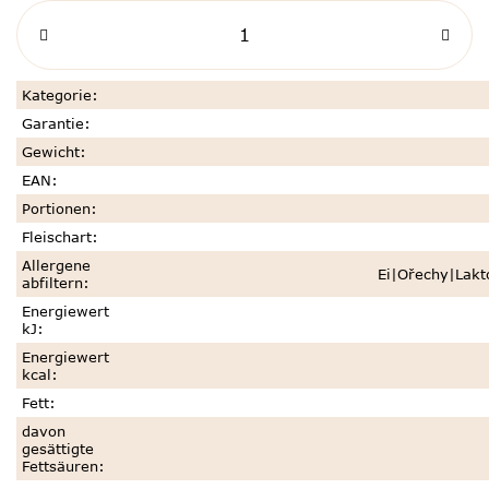
Kategorie
:
Garantie
:
Gewicht
:
EAN
:
Portionen
:
Fleischart
:
Allergene
Ei|Ořechy|Lakt
abfiltern
:
Energiewert
kJ
:
Energiewert
kcal
:
Fett
:
davon
gesättigte
Fettsäuren
: