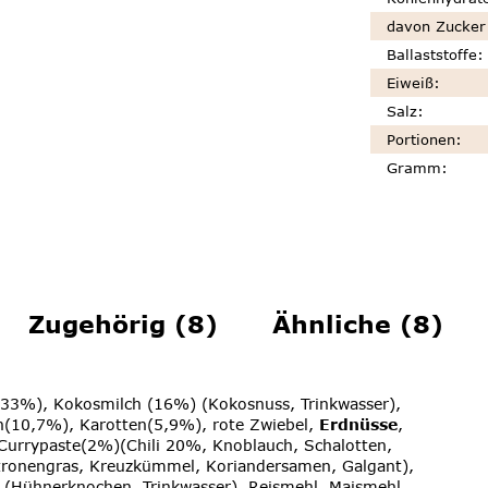
davon Zucker
Ballaststoffe
:
Eiweiß
:
Salz
:
Portionen
:
Gramm
:
Zugehörig (8)
Ähnliche (8)
(33%), Kokosmilch (16%) (Kokosnuss, Trinkwasser),
n(10,7%), Karotten(5,9%), rote Zwiebel,
Erdnüsse
,
urrypaste(2%)(Chili 20%, Knoblauch, Schalotten,
itronengras, Kreuzkümmel, Koriandersamen, Galgant),
(Hühnerknochen, Trinkwasser), Reismehl, Maismehl,