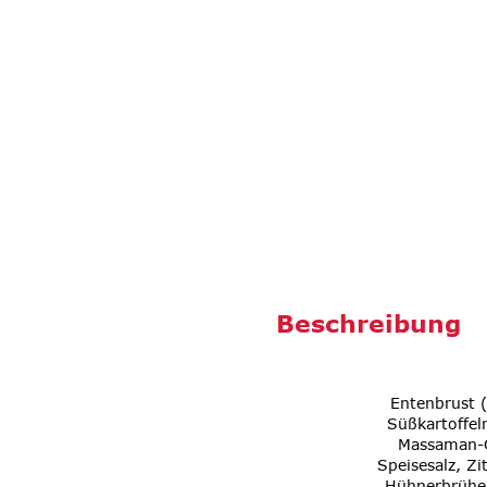
Beschreibung
Entenbrust 
Süßkartoffel
Massaman-C
Speisesalz, Z
Hühnerbrühe 