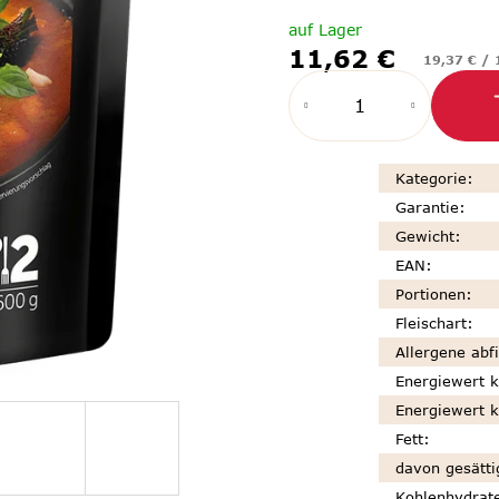
auf Lager
11,62 €
Verkaufspr
19,37 € / 
Kategorie
:
Garantie
:
Gewicht
:
EAN
:
Portionen
:
Fleischart
:
Allergene abfi
Energiewert k
Energiewert k
Fett
:
davon gesätti
Kohlenhydrat