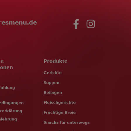
resmenu.de
ne
Produkte
ionen
Gerichte
Suppen
Zahlung
Beilagen
Fleischgerichte
edingungen
zerklärung
Fruchtige Breie
elehrung
Snacks für unterwegs