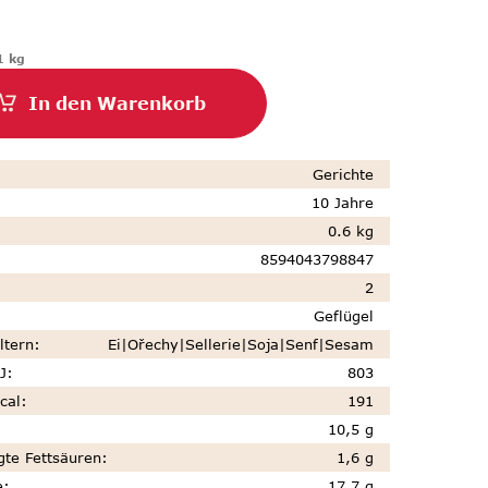
eis:
1 kg
In den Warenkorb
Gerichte
10 Jahre
0.6 kg
8594043798847
2
Geflügel
ltern
:
Ei|Ořechy|Sellerie|Soja|Senf|Sesam
J
:
803
cal
:
191
10,5 g
gte Fettsäuren
:
1,6 g
e
:
17,7 g