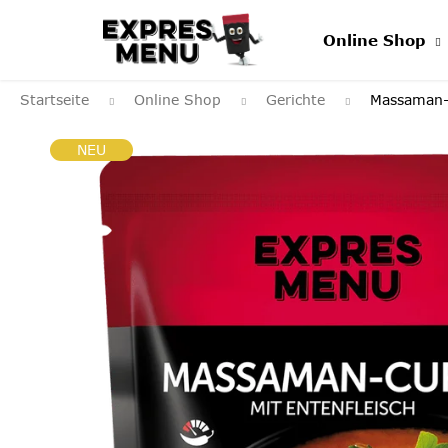
Zum
Inhalt
Online Shop
springen
Startseite
Online Shop
Gerichte
Massaman-
NEU