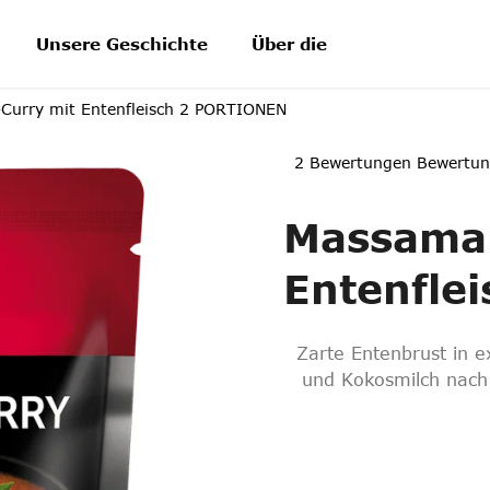
Unsere Geschichte
Über die Produkte
Blo
Curry mit Entenfleisch
2 PORTIONEN
Die
2 Bewertungen
Bewertun
durchschnittliche
Produktbewertung
Massaman
ist
3,5
von
Entenflei
5
Sternen.
Zarte Entenbrust in e
und Kokosmilch nach