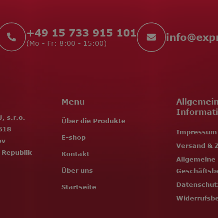
+49 15 733 915 101
info
@
exp
(Mo - Fr: 8:00 - 15:00)
Menu
Allgemei
Informat
 s.r.o.
Über die Produkte
518
Impressum
E-shop
ov
Versand & 
 Republik
Kontakt
Allgemeine
Über uns
Geschäftsb
Datenschut
Startseite
Widerrufsb