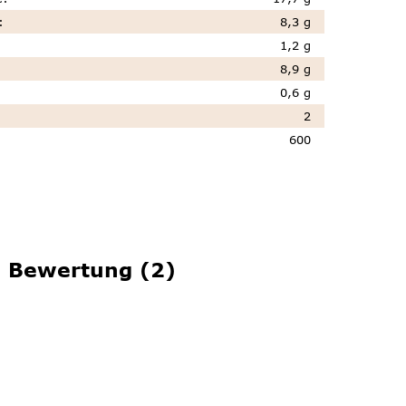
:
8,3 g
1,2 g
8,9 g
0,6 g
2
600
Bewertung (2)