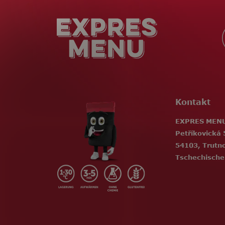
ß
z
e
i
l
e
Kontakt
EXPRES MENU,
Petříkovická 
54103, Trutn
Tschechische