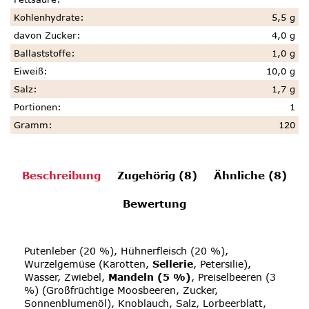
Kohlenhydrate
:
5,5 g
davon Zucker
:
4,0 g
Ballaststoffe
:
1,0 g
Eiweiß
:
10,0 g
Salz
:
1,7 g
Portionen
:
1
Gramm
:
120
Beschreibung
Zugehörig (8)
Ähnliche (8)
Bewertung
Putenleber (20 %), Hühnerfleisch (20 %),
Wurzelgemüse (Karotten,
Sellerie
, Petersilie),
Wasser, Zwiebel,
Mandeln (5 %)
, Preiselbeeren (3
%) (Großfrüchtige Moosbeeren, Zucker,
Sonnenblumenöl), Knoblauch, Salz, Lorbeerblatt,