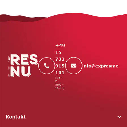
F
u
ß
z
e
+49
i
15
l
733
e
info
@
expresmenu.
915
101
(Mo -
Fr:
8:00 -
15:00)
Kontakt