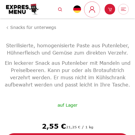
Zum
Suchen
Warenk
Me
Inhalt
Login
springen
Snacks für unterwegs
Sterilisierte, homogenisierte Paste aus Putenleber,
Hühnerfleisch und Gemüse zum direkten Verzehr.
Ein leckerer Snack aus Putenleber mit Mandeln und
Preiselbeeren. Kann pur oder als Brotaufstrich
verzehrt werden. Er muss nicht im Kühlschrank
aufbewahrt werden und passt leicht in Ihre Tasche.
auf Lager
Verkaufspreis:
2,55 €
21,25 € / 1 kg