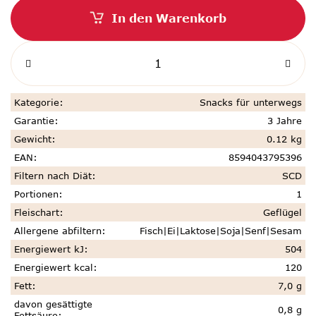
In den Warenkorb
Kategorie
:
Snacks für unterwegs
Garantie
:
3 Jahre
Gewicht
:
0.12 kg
EAN
:
8594043795396
Filtern nach Diät
:
SCD
Portionen
:
1
Fleischart
:
Geflügel
Allergene abfiltern
:
Fisch|Ei|Laktose|Soja|Senf|Sesam
Energiewert kJ
:
504
Energiewert kcal
:
120
Fett
:
7,0 g
davon gesättigte
0,8 g
Fettsäure
: