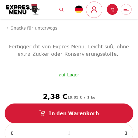
Zum
Suchen
Warenk
Me
Inhalt
Login
springen
Snacks für unterwegs
Fertiggericht von Expres Menu. Leicht süß, ohne
extra Zucker oder Konservierungsstoffe.
auf Lager
Verkaufspreis:
2,38 €
19,83 € / 1 kg
In den Warenkorb