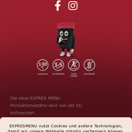
Die neue EXPRES MENU
Produktionsstätte wird von der EU
kofinanziert.
EXPRESMENU nutzt Cookies und andere Technologien,
damit wir unsere Webseite ständig verbessern können.