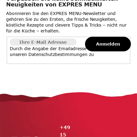
Neuigkeiten von EXPRES MENU
Abonnieren Sie den EXPRES MENU-Newsletter und
gehören Sie zu den Ersten, die frische Neuigkeiten,
köstliche Rezepte und clevere Tipps & Tricks – nicht nur
für die Küche – erhalten.
Anmelden
Durch die Angabe der Emailadresse stimmen Sie
unseren
Datenschutzbestimmungen
zu
F
u
ß
z
e
+49
i
15