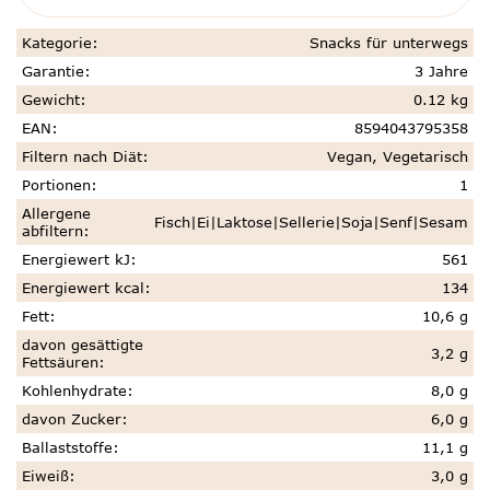
Kategorie
:
Snacks für unterwegs
Garantie
:
3 Jahre
Gewicht
:
0.12 kg
EAN
:
8594043795358
Filtern nach Diät
:
Vegan, Vegetarisch
Portionen
:
1
Allergene
Fisch|Ei|Laktose|Sellerie|Soja|Senf|Sesam
abfiltern
:
Energiewert kJ
:
561
Energiewert kcal
:
134
Fett
:
10,6 g
davon gesättigte
3,2 g
Fettsäuren
:
Kohlenhydrate
:
8,0 g
davon Zucker
:
6,0 g
Ballaststoffe
:
11,1 g
Eiweiß
:
3,0 g